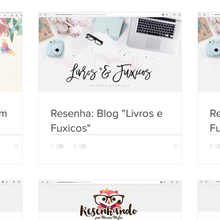
em
Resenha: Blog "Livros e
Re
Fuxicos"
Fu