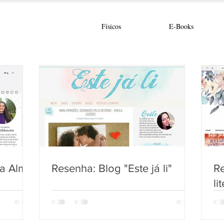
Físicos
E-Books
da Alma
Resenha: Blog "Este já li"
R
li