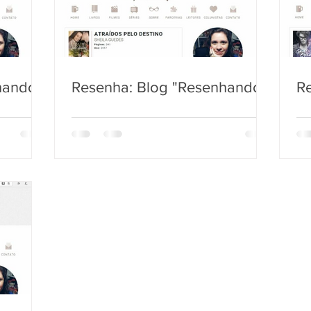
hando"
Resenha: Blog "Resenhando"
R