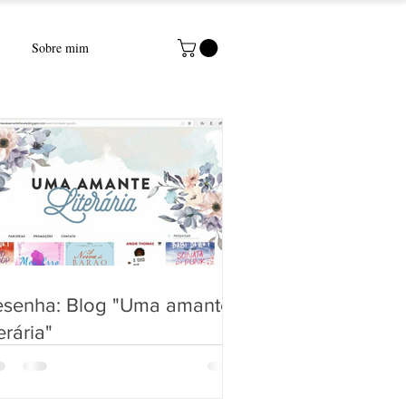
Sobre mim
esenha: Blog "Uma amante
terária"