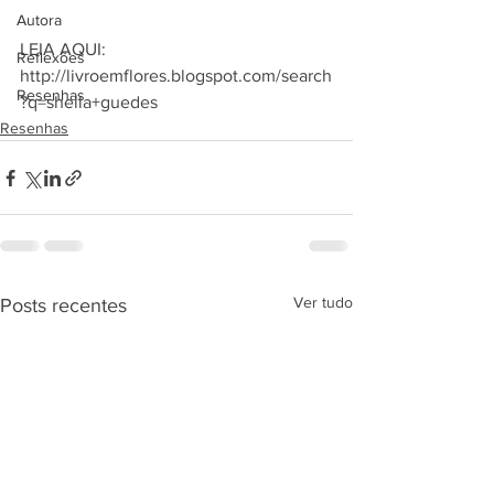
Autora
LEIA AQUI: 
Reflexões
http://livroemflores.blogspot.com/search
Resenhas
?q=sheila+guedes
Resenhas
Ver tudo
Posts recentes