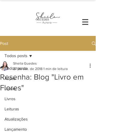
Post
Todos posts
Sheila Guedes
Todos posts
27 de set. de 2018
1 min de leitura
Resenha: Blog "Livro em
Aspas
Flores"
Letras
Livros
Leituras
Atualizações
Lançamento