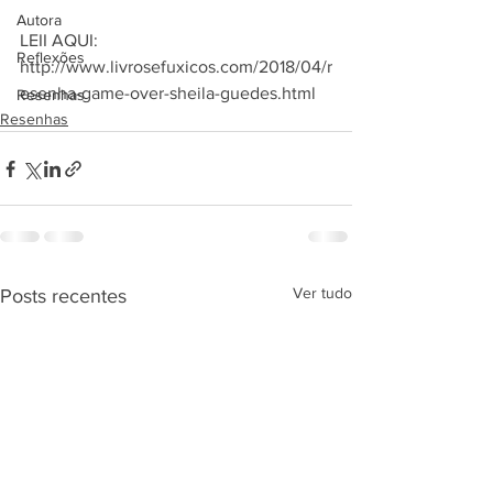
Autora
LEII AQUI: 
Reflexões
http://www.livrosefuxicos.com/2018/04/r
esenha-game-over-sheila-guedes.html 
Resenhas
Resenhas
Ver tudo
Posts recentes