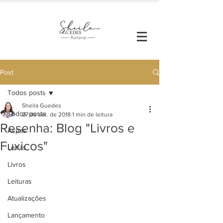
Post
Todos posts
Sheila Guedes
Todos posts
27 de set. de 2018
1 min de leitura
Resenha: Blog "Livros e
Aspas
Fuxicos"
Letras
Livros
Leituras
Atualizações
Lançamento