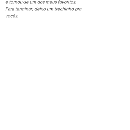
e tornou-se um dos meus favoritos.
Para terminar, deixo um trechinho pra 
vocês.
Muito amor envolvido! <3
Quem tiver a oportunidade de ler, eu 
super recomendo!
Por hoje é só.
Beijo em todos!
Sheila Guedes
Livros