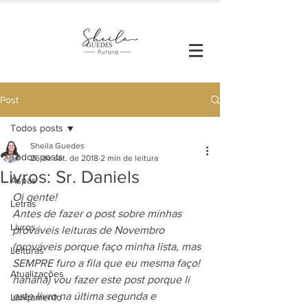
Post
Todos posts
Sheila Guedes
Todos posts
26 de set. de 2018
2 min de leitura
Livros: Sr. Daniels
Aspas
Oi gente!
Letras
Antes de fazer o post sobre minhas 
Livros
prováveis leituras de Novembro 
(prováveis porque faço minha lista, mas 
Leituras
SEMPRE furo a fila que eu mesma faço! 
Atualizações
hahaha) vou fazer este post porque li 
este livro na última segunda e 
Lançamento